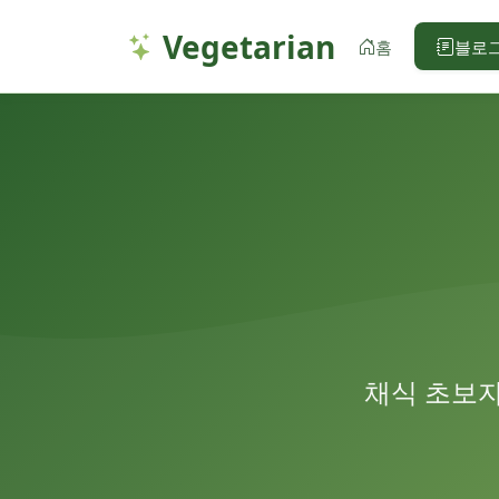
Vegetarian
홈
블로
채식 초보